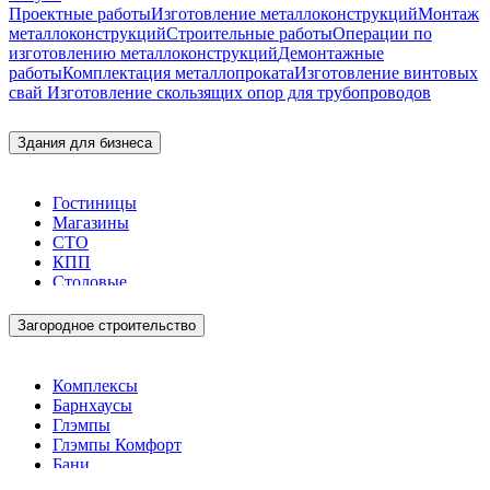
Проектные работы
Изготовление металлоконструкций
Монтаж
металлоконструкций
Строительные работы
Операции по
изготовлению металлоконструкций
Демонтажные
работы
Комплектация металлопроката
Изготовление винтовых
свай
Изготовление скользящих опор для трубопроводов
Здания для бизнеса
Гостиницы
Магазины
СТО
КПП
Столовые
Загородное строительство
Комплексы
Барнхаусы
Глэмпы
Глэмпы Комфорт
Бани