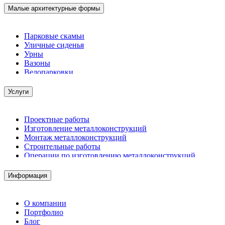
Малые архитектурные формы
Парковые скамьи
Уличные сиденья
Урны
Вазоны
Велопарковки
Услуги
Проектные работы
Изготовление металлоконструкций
Монтаж металлоконструкций
Строительные работы
Операции по изготовлению металлоконструкций
Демонтажные работы
Комплектация металлопроката
Информация
Изготовление винтовых свай
Изготовление скользящих опор для трубопроводов
О компании
Портфолио
Блог