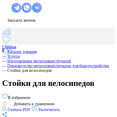
Заказать звонок
Главная
0
—
Каталог товаров
—
Услуги
—
Изготовление металлоконструкций
—
Производство металлоконструкции для благоустройства
—
Стойки для велосипедов
Стойки для велосипедов
В избранное
Добавить к сравнению
Скачать PDF
Распечатать