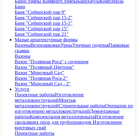
Бани
Глэмпы Комфорт
Глэмпы
Барнхаусы
Комплексы
Бани
Баня "Сибирский пар 9"
Баня "Сибирский пар 15-2"
Баня "Сибирский пар 15-1"
Баня "Сибирский пар 15"
Баня "Сибирский пар 21"
Малые архитектурные формы
Вазоны
Велопарковки
Урны
Уличные сиденья
Парковые
скамьи
Вазоны
Вазон "Полярная Роса" с сидением
Вазон "Полярный Цветник"
Вазон "Морозный Сад"
Вазон "Полярная Роса-2"
Вазон "Морозный Сад - 2"
Услуги
Проектные работы
Изготовление
металлоконструкций
Монтаж
металлоконструкций
Строительные работы
Операции по
изготовлению металлоконструкций
Демонтажные
работы
Комплектация металлопроката
Изготовление
скользящих опор для трубопроводов
Изготовление
винтовых свай
Проектные работы