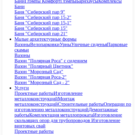
Бани
Глэмпы Комфорт
Глэмпы
Барнхаусы
Комплексы
Бани
Баня "Сибирский пар 9"
Баня "Сибирский пар 15-2"
Баня "Сибирский пар 15-1"
Баня "Сибирский пар 15"
Баня "Сибирский пар 21"
Малые архитектурные формы
Вазоны
Велопарковки
Урны
Уличные сиденья
Парковые
скамьи
Вазоны
Вазон "Полярная Роса" с сидением
Вазон "Полярный Цветник"
Вазон "Морозный Сад"
Вазон "Полярная Роса-2"
Вазон "Морозный Сад - 2"
Услуги
Проектные работы
Изготовление
металлоконструкций
Монтаж
металлоконструкций
Строительные работы
Операции по
изготовлению металлоконструкций
Демонтажные
работы
Комплектация металлопроката
Изготовление
скользящих опор для трубопроводов
Изготовление
винтовых свай
Проектные работы