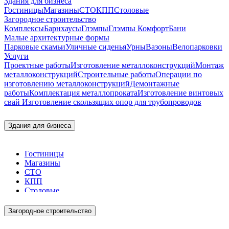
Здания для бизнеса
Гостиницы
Магазины
СТО
КПП
Столовые
Загородное строительство
Комплексы
Барнхаусы
Глэмпы
Глэмпы Комфорт
Бани
Малые архитектурные формы
Парковые скамьи
Уличные сиденья
Урны
Вазоны
Велопарковки
Услуги
Проектные работы
Изготовление металлоконструкций
Монтаж
металлоконструкций
Строительные работы
Операции по
изготовлению металлоконструкций
Демонтажные
работы
Комплектация металлопроката
Изготовление винтовых
свай
Изготовление скользящих опор для трубопроводов
Здания для бизнеса
Гостиницы
Магазины
СТО
КПП
Столовые
Загородное строительство