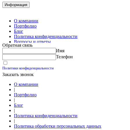
Комплектация металлопроката
Информация
Изготовление винтовых свай
Изготовление скользящих опор для трубопроводов
О компании
Портфолио
Блог
Политика конфиденциальности
Вопросы и ответы
Обратная связь
Контакты
Имя
Калькуляторы
Телефон
Принимаю условия
Политики конфиденциальности
Заказать звонок
О компании
|
Портфолио
|
Блог
|
Политика конфиденциальности
|
Политика обработки персональных данных