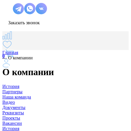
Заказать звонок
Главная
0
—
О компании
О компании
История
Партнеры
Наша команда
Видео
Документы
Реквизиты
Проекты
Вакансии
История